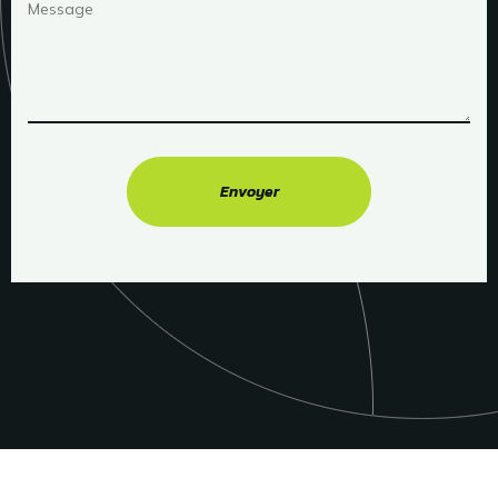
Please
leave
this
field
empty.